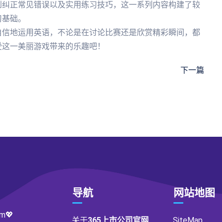
到纠正常见错误以及实用练习技巧，这一系列内容构建了较
习基础。
自信地运用英语，不论是在讨论比赛还是欣赏精彩瞬间，都
受这一美丽游戏带来的乐趣吧！
下一篇
导航
网站地图
m💖
关于
365上市公司官网
SiteMap