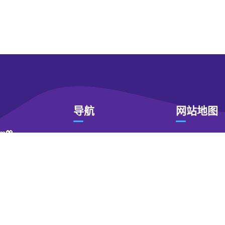
导航
网站地图
m💖
关于
365上市公司官网
SiteMap
一个全
成功案例
。我们致
企业日报
上市公司
服务类型
平台，获
加入
365(VIP)英国上
时俱进。
市官网