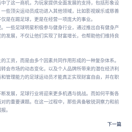
看中了这一商机，为玩家提供全面发展的支持，包括形象设
，一些顶尖运动员成功进入其他领域，比如影视娱乐或慈善
不仅是在踢足球，更是在经营一项庞大的事业。
视。一些足球明星积极参与健身行业，通过推出自有健身产
度的发展，不仅让他们实现了财富增长，也帮助他们维持良
上的工资，而是由多个因素共同作用形成的一种复杂体系。
到转会市场的动态变化，以及个人品牌所带来的潜在经济利
质和管理能力的足球运动员才能真正实现财富自由，并在职
不断发展，足球行业将迎来更多机遇与挑战。而如何平衡各
面对的重要课题。在这一过程中，那些具备敏锐洞察力和前
回报。
下一篇