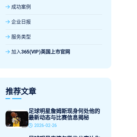
成功案例
企业日报
服务类型
加入
365(VIP)英国上市官网
推荐文章
足球明星詹姆斯现身何处他的
最新动态与比赛信息揭秘
2026-02-26