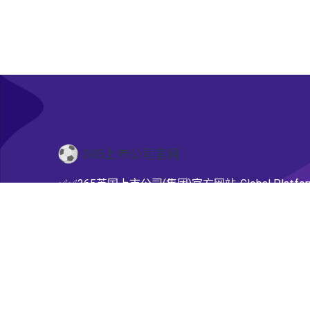
✅✅365英国上市公司(集团)官方网站-Global Platfor
『亚洲唯一』💖365英国上市公司(集团)官方网站是
球平台，提供关于英国上市公司的全面信息和资源
力于为投资者、企业和个人提供最新的市场动态、
资讯和专业分析，助力实现商业成功。探索我们的
取行业数据、投资机会和专家见解，让您的业务与