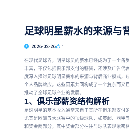
足球明星薪水的来源与
2026-02-26
1
在现代足球界，明星球员的薪水已经成为了一个备
丰富，不仅包括俱乐部支付的薪资，还涉及广告代
度深入探讨足球明星薪水的来源与背后商业模式，
个人品牌效应。这些因素共同构成了一个复杂而又
推动了全球足球产业的发展。
1、俱乐部薪资结构解析
足球明星的基本收入通常来自于其所在俱乐部支付
尤其是欧洲五大联赛中的顶级球队，如英超、西甲
和奖金两部分，其中奖金部分往往与球队表现紧密