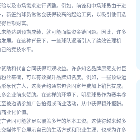
经验以及市场需求进行调整。例如，前锋和中场球员由于进
外，新签约球员常常会获得较高的起始工资，以吸引他们选
获得巨额财富。
队未能达到预期成绩，就可能面临资金链问题。因此，许多
续发展。在这种背景下，一些球队逐渐引入了绩效管理机
自己的竞技水平。
种赞助和代言合同获得可观收益。许多知名品牌愿意支付巨
的粉丝基础，可以有效提升品牌知名度。例如，一些顶级运
品形象代言人，这类合约通常包含固定年费加上销售提成。
众多企业前来赞助。在这样的环境下，明星球员作为赛事参
甚至被邀请参加广告拍摄或商业活动，从中获得额外报酬。
的商业化价值。
代言合同可能就足以覆盖多年的基本工资。这使得越来越多
社交媒体平台展示自己的生活方式和职业生涯，也成为许多