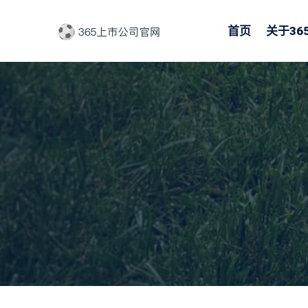
首页
关于
3